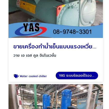
ขายเครื่องทำน้ำเย็นแบบแรงเหวี่ยง ชลบุรี
วาย เอ เอส คูล อินโนเวชั่น
YAS ระบบชิลเลอร์โรงงาน
Water cooled chiller