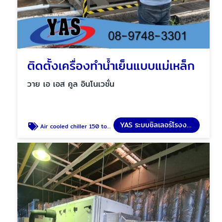
ติดตั้งเครื่องทำน้ำเย็นแบบแม่เหล็ก
วาย เอ เอส คูล อินโนเวชั่น
YAS ระบบชิลเลอร์โรงงาน
Air cooled chiller 150 tons "YORK"