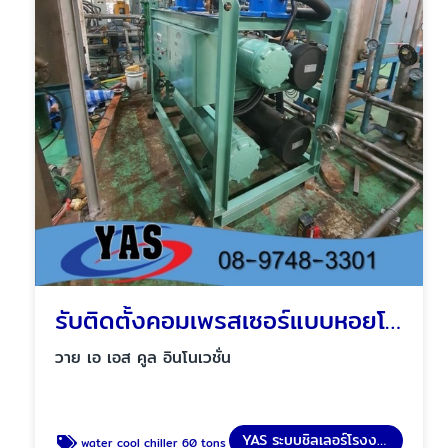
รับติดตั้งคอมเพรสเซอร์แบบหอยโข่ง ชลบุรี
วาย เอ เอส คูล อินโนเวชั่น
YAS ระบบชิลเลอร์โรงงาน
water cool chiller 60 tons