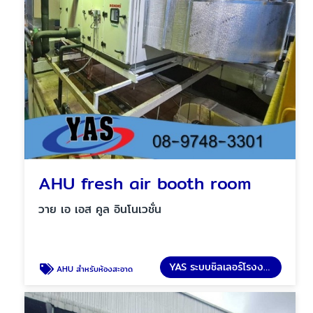
AHU fresh air booth room
วาย เอ เอส คูล อินโนเวชั่น
YAS ระบบชิลเลอร์โรงงาน
AHU สำหรับห้องสะอาด