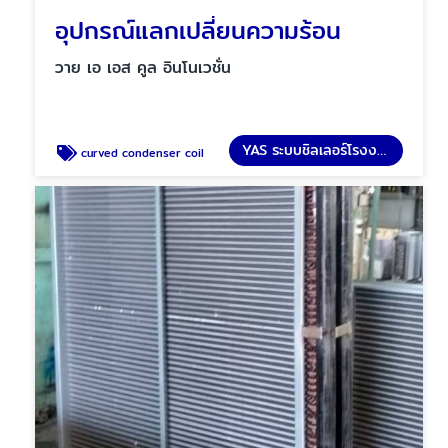
อุปกรณ์แลกเปลี่ยนความร้อน
วาย เอ เอส คูล อินโนเวชั่น
YAS ระบบชิลเลอร์โรงงาน
curved condenser coil