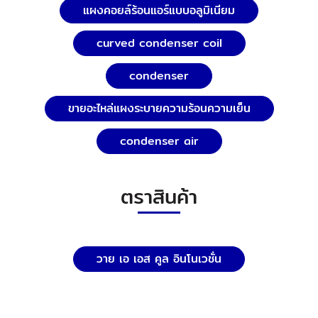
แผงคอยล์ร้อนแอร์แบบอลูมิเนียม
curved condenser coil
condenser
ขายอะไหล่แผงระบายความร้อนความเย็น
condenser air
ตราสินค้า
วาย เอ เอส คูล อินโนเวชั่น