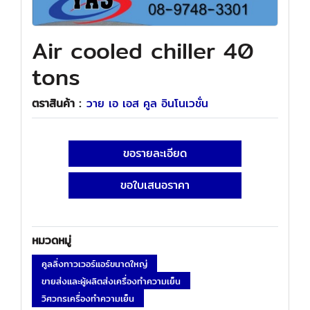
Air cooled chiller 40
tons
ตราสินค้า :
วาย เอ เอส คูล อินโนเวชั่น
ขอรายละเอียด
ขอใบเสนอราคา
หมวดหมู่
คูลลิ่งทาวเวอร์แอร์ขนาดใหญ่
ขายส่งและผู้ผลิตส่งเครื่องทำความเย็น
วิศวกรเครื่องทำความเย็น