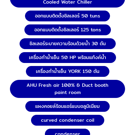
Cooled Water Chiller
ออกแบบติดตั้งชิลเลอร์ 50 tuns
ออกแบบติดตั้งชิลเลอร์ 125 tons
ชิลเลอร์ระบายความร้อนด้วยน้ำ 30 ตัน
เครื่องทำน้ำเย็น 50 HP พร้อมแท้งค์น้ำ
เครื่องทำน้ำเย็น YORK 150 ตัน
AHU Fresh air 100% & Duct booth
paint room
แผงคอยล์ร้อนแอร์แบบอลูมิเนียม
curved condenser coil
condenser