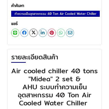
คำค้นหา
ทำความเย็นอุตสาหกรรม 40 Ton Air Cooled Water Chiller
แชร์
รายละเอียดสินค้า
Air cooled chiller 40 tons
"Midea" 2 set &
AHU ระบบทำความเย็น
อุตสาหกรรม 40 Ton Air
Cooled Water Chiller