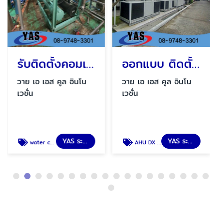
รับติดตั้งคอมเพรสเซอร์แบบหอยโข่ง ชลบุรี
ออกแบบ ติดตั้งระบบชิลเลอร์ ชนิดระบายความร้อนด้วยอากาศ
วาย เอ เอส คูล อินโน
วาย เอ เอส คูล อินโน
เวชั่น
เวชั่น
YAS ระบบชิลเลอร์โรงงาน
YAS ระบบชิลเลอร์โรงงาน
water cool chiller 60 tons
AHU DX coil fresh air 50%