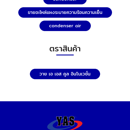
ขายอะไหล่แผงระบายความร้อนความเย็น
condenser air
ตราสินค้า
วาย เอ เอส คูล อินโนเวชั่น