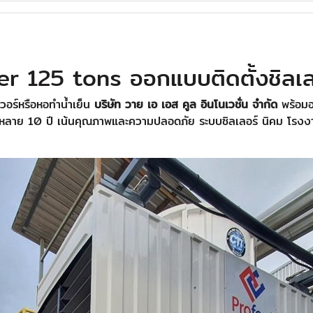
r 125 tons ออกแบบติดตั้งชิลเ
เวอร์หรือหอทำน้ำเย็น
บริษัท วาย เอ เอส คูล อินโนเวชั่น จำกัด
พร้อมอ
ลาย 10 ปี เน้นคุณภาพและความปลอดภัย ระบบซิลเลอร์ นิคม โรงงานอ