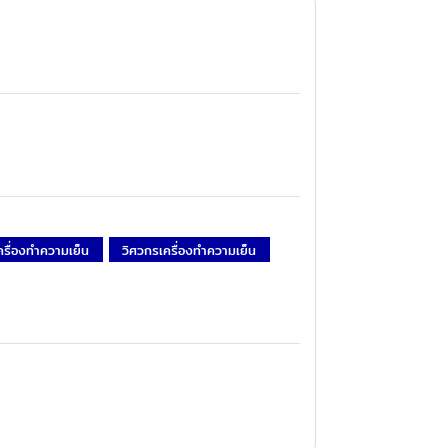
ครื่องทำความเย็น
วิศวกรเครื่องทำความเย็น