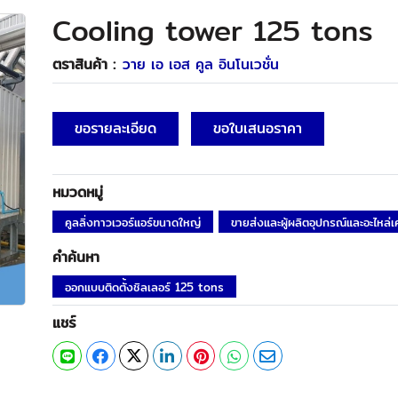
Cooling tower 125 tons
ตราสินค้า :
วาย เอ เอส คูล อินโนเวชั่น
ขอรายละเอียด
ขอใบเสนอราคา
หมวดหมู่
คูลลิ่งทาวเวอร์แอร์ขนาดใหญ่
ขายส่งและผู้ผลิตอุปกรณ์และอะไหล่เ
คำค้นหา
ออกแบบติดตั้งชิลเลอร์ 125 tons
แชร์