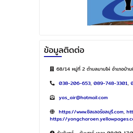
ข้อมูลติดต่อ
68/14 หมู่ที่ 2 ตำบลมาบไผ่ อำเภอบ้า
038-206-653
,
089-748-3301
,
yas_air@hotmail.com
https://www.ชิลเลอร์ชลบุรี.com
,
htt
https://yongcharoen.yellowpages.c