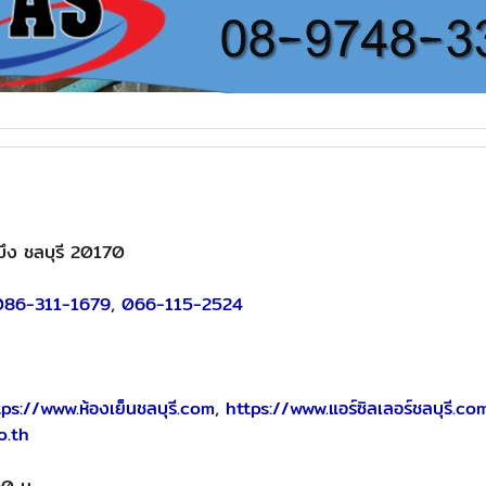
นบึง ชลบุรี 20170
086-311-1679
,
066-115-2524
ps://www.ห้องเย็นชลบุรี.com
,
https://www.แอร์ซิลเลอร์ชลบุรี.co
o.th