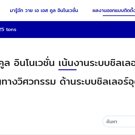
มารู้จัก วาย เอ เอส คูล อินโนเวชั่น
ผลงานออกแบบติดตั้ง
25 tons
ูล อินโนเวชั่น เน้นงานระบบชิลเลอ
ชาญทางวิศวกรรม ด้านระบบชิลเลอร์