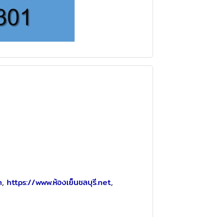
m
,
https://www.ห้องเย็นชลบุรี.net
,