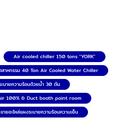
Air cooled chiller 150 tons "YORK"
ุตสาหกรรม 40 Ton Air Cooled Water Chiller
์ระบายความร้อนด้วยน้ำ 30 ตัน
air 100% & Duct booth paint room
ขายอะไหล่แผงระบายความร้อนความเย็น