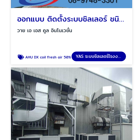
ออกแบบ ติดตั้งระบบชิลเลอร์ ชนิดระบายความร้อนด้วยอากาศ
วาย เอ เอส คูล อินโนเวชั่น
YAS ระบบชิลเลอร์โรงงาน
AHU DX coil fresh air 50%