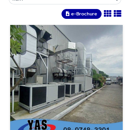
e-Brochure