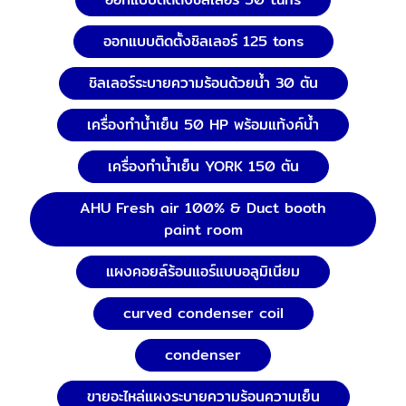
ออกแบบติดตั้งชิลเลอร์ 125 tons
ชิลเลอร์ระบายความร้อนด้วยน้ำ 30 ตัน
เครื่องทำน้ำเย็น 50 HP พร้อมแท้งค์น้ำ
เครื่องทำน้ำเย็น YORK 150 ตัน
AHU Fresh air 100% & Duct booth
paint room
แผงคอยล์ร้อนแอร์แบบอลูมิเนียม
curved condenser coil
condenser
ขายอะไหล่แผงระบายความร้อนความเย็น