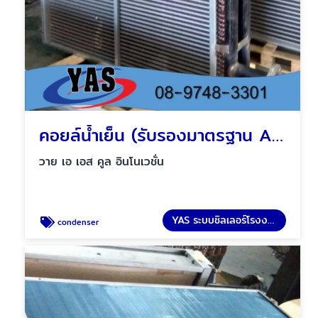
คอยล์น้ำเย็น (รับรองมาตรฐาน AHRI)
วาย เอ เอส คูล อินโนเวชั่น
YAS ระบบชิลเลอร์โรงงาน
condenser