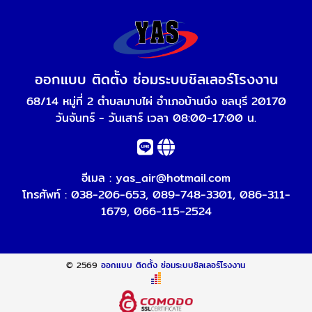
ออกแบบ ติดตั้ง ซ่อมระบบชิลเลอร์โรงงาน
68/14 หมู่ที่ 2 ตำบลมาบไผ่ อำเภอบ้านบึง ชลบุรี 20170
วันจันทร์ - วันเสาร์ เวลา 08:00-17:00 น.
อีเมล :
yas_air@hotmail.com
โทรศัพท์ :
038-206-653
,
089-748-3301
,
086-311-
1679
,
066-115-2524
© 2569
ออกแบบ ติดตั้ง ซ่อมระบบชิลเลอร์โรงงาน