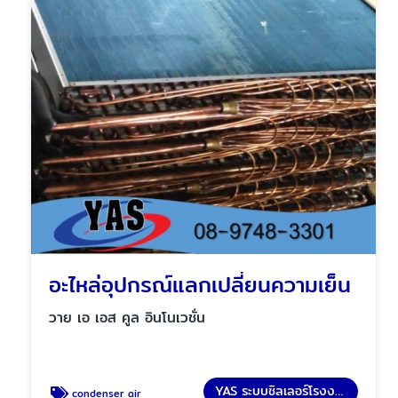
อะไหล่อุปกรณ์แลกเปลี่ยนความเย็น
วาย เอ เอส คูล อินโนเวชั่น
YAS ระบบชิลเลอร์โรงงาน
condenser air